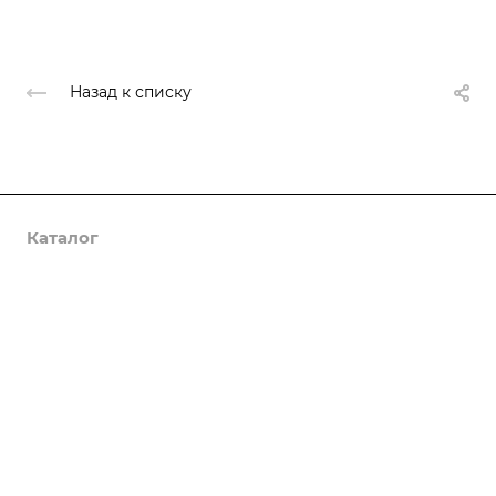
Назад к списку
Каталог
Услуги
Компания
Предложения
Статьи
Реквизиты
Контакты