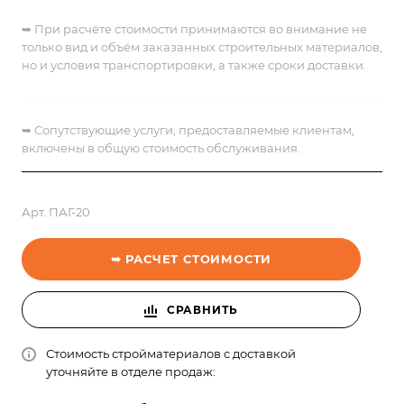
➥ При расчёте стоимости принимаются во внимание не
только вид и объём заказанных строительных материалов,
но и условия транспортировки, а также сроки доставки.
➥
Сопутствующие услуги, предоставляемые клиентам,
включены в общую стоимость обслуживания.
Арт.
ПАГ-20
➥ РАСЧЕТ СТОИМОСТИ
СРАВНИТЬ
Стоимость стройматериалов с доставкой
уточняйте в отделе продаж: