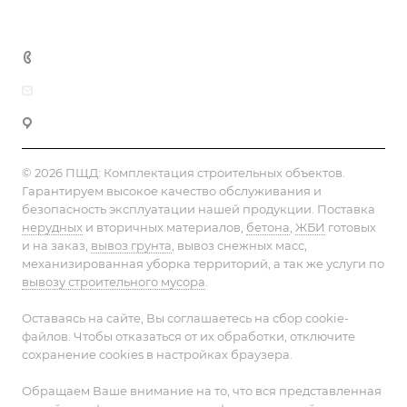
+7 (495) 152-75-53
info@pesok-sheben-dostavka.ru
Москва, ул. Вагоноремонтная 10А
© 2026 ПЩД:
Комплектация строительных объектов
.
Гарантируем высокое качество обслуживания и
безопасность эксплуатации нашей продукции. Поставка
нерудных
и вторичных материалов,
бетона
,
ЖБИ
готовых
и на заказ,
вывоз грунта
, вывоз снежных масс,
механизированная уборка территорий, а так же услуги по
вывозу строительного мусора
.
Оставаясь на сайте, Вы соглашаетесь на сбор cookie-
файлов. Чтобы отказаться от их обработки, отключите
сохранение cookies в настройках браузера.
Обращаем Ваше внимание на то, что вся представленная