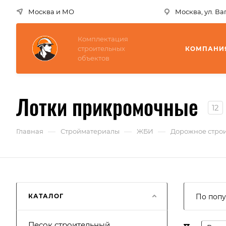
Москва и МО
Москва, ул. В
Комплектация
строительных
КОМПАНИ
объектов
Лотки прикромочные
12
—
—
—
Главная
Стройматериалы
ЖБИ
Дорожное строи
КАТАЛОГ
По попу
Песок строительный