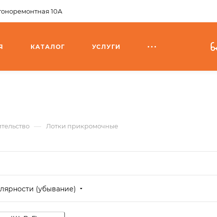
агоноремонтная 10А
Я
КАТАЛОГ
УСЛУГИ
—
тельство
Лотки прикромочные
лярности (убывание)