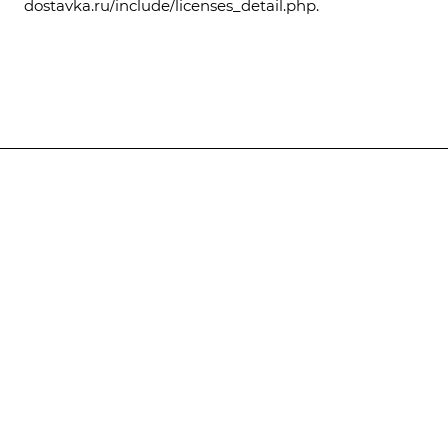
dostavka.ru/include/licenses_detail.php
.
Каталог
Услуги
Компания
Предложения
Статьи
Реквизиты
Контакты