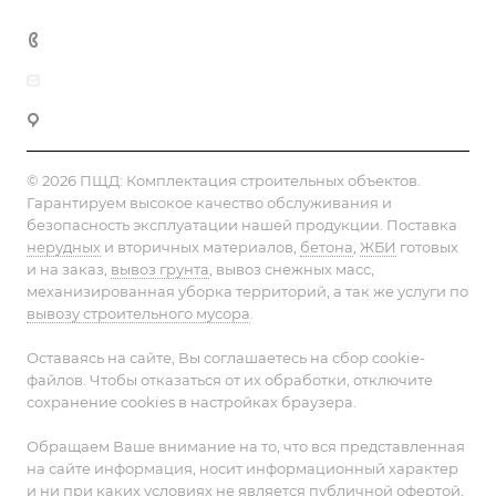
+7 (495) 152-75-53
info@pesok-sheben-dostavka.ru
Москва, ул. Вагоноремонтная 10А
© 2026 ПЩД:
Комплектация строительных объектов
.
Гарантируем высокое качество обслуживания и
безопасность эксплуатации нашей продукции. Поставка
нерудных
и вторичных материалов,
бетона
,
ЖБИ
готовых
и на заказ,
вывоз грунта
, вывоз снежных масс,
механизированная уборка территорий, а так же услуги по
вывозу строительного мусора
.
Оставаясь на сайте, Вы соглашаетесь на сбор cookie-
файлов. Чтобы отказаться от их обработки, отключите
сохранение cookies в настройках браузера.
Обращаем Ваше внимание на то, что вся представленная
на сайте информация, носит информационный характер
и ни при каких условиях не является публичной офертой,