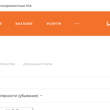
агоноремонтная 10А
Я
КАТАЛОГ
УСЛУГИ
—
тельство
Дорожные плиты
лярности (убывание)