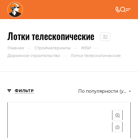
Лотки телескопические
32
—
—
—
Главная
Стройматериалы
ЖБИ
—
Дорожное строительство
Лотки телескопические
ФИЛЬТР
По популярности (убывание)