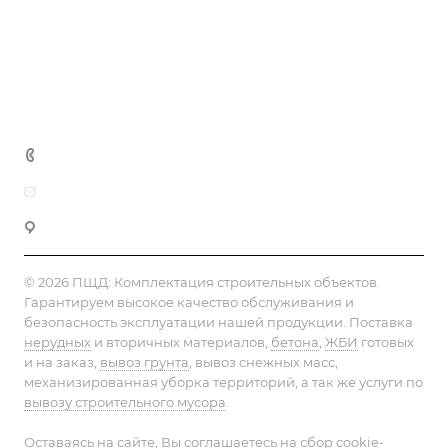
Статьи
Реквизиты
Контакты
+7 (495) 152-75-53
info@pesok-sheben-dostavka.ru
Москва, ул. Вагоноремонтная 10А
© 2026 ПЩД:
Комплектация строительных объектов
.
Гарантируем высокое качество обслуживания и
безопасность эксплуатации нашей продукции. Поставка
нерудных
и вторичных материалов,
бетона
,
ЖБИ
готовых
и на заказ,
вывоз грунта
, вывоз снежных масс,
механизированная уборка территорий, а так же услуги по
вывозу строительного мусора
.
Оставаясь на сайте, Вы соглашаетесь на сбор cookie-