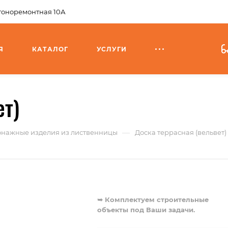
агоноремонтная 10А
Я
КАТАЛОГ
УСЛУГИ
ет)
—
онажные изделия из лиственницы
Доска террасная (вельвет)
➥ Комплектуем строительные
объекты под Ваши задачи.