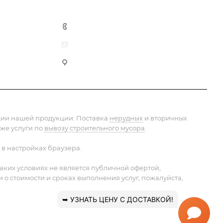
+7 (495) 152-75-53
info@pesok-sheben-dostavka.ru
Москва, ул. Вагоноремонтная 10А
ации нашей продукции. Поставка
нерудных
и вторичных
 же услуги по
вывозу строительного мусора
.
 в настройках браузера.
ких условиях не является публичной офертой,
 стоимости и сроках выполнения услуг, пожалуйста,