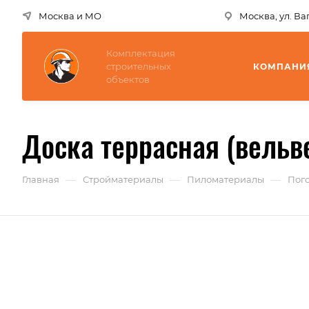
Москва и МО
Москва, ул. В
Комплектация
строительных
КОМПАНИ
объектов
Доска террасная (вельв
—
—
—
Главная
Стройматериалы
Пиломатериалы
Пог