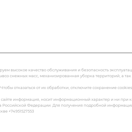
жения
Статьи
Реквизиты
Контакты
ируем высокое качество обслуживания и безопасность эксплуат
вывоз снежных масс, механизированная уборка территорий, а так
 Чтобы отказаться от их обработки, отключите сохранение cookies
 сайте информация, носит информационный характер и ни при ка
а Российской Федерации. Для получения подробной информации о
скве +74951527553