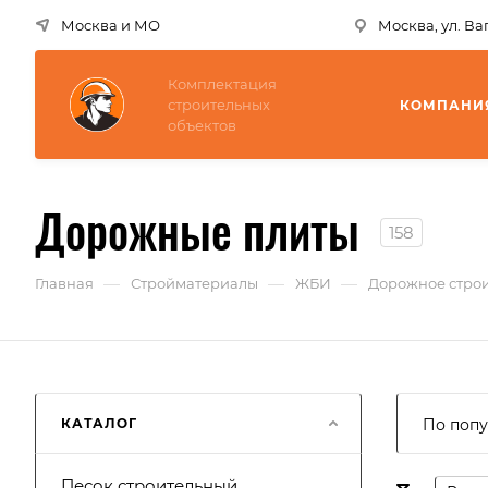
Москва и МО
Москва, ул. В
Комплектация
строительных
КОМПАНИ
объектов
Дорожные плиты
158
—
—
—
Главная
Стройматериалы
ЖБИ
Дорожное строи
КАТАЛОГ
По попу
Песок строительный