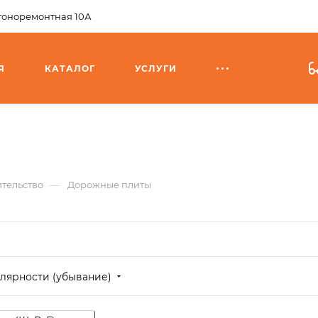
агоноремонтная 10А
Я
КАТАЛОГ
УСЛУГИ
—
тельство
Дорожные плиты
лярности (убывание)