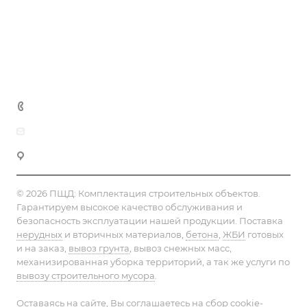
Статьи
Реквизиты
Контакты
+7 (495) 152-75-53
info@pesok-sheben-dostavka.ru
Москва, ул. Вагоноремонтная 10А
© 2026 ПЩД:
Комплектация строительных объектов
.
Гарантируем высокое качество обслуживания и
безопасность эксплуатации нашей продукции. Поставка
нерудных
и вторичных материалов,
бетона
,
ЖБИ
готовых
и на заказ,
вывоз грунта
, вывоз снежных масс,
механизированная уборка территорий, а так же услуги по
вывозу строительного мусора
.
Оставаясь на сайте, Вы соглашаетесь на сбор cookie-