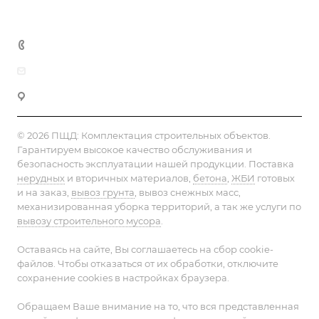
+7 (495) 152-75-53
info@pesok-sheben-dostavka.ru
Москва, ул. Вагоноремонтная 10А
© 2026 ПЩД:
Комплектация строительных объектов
.
Гарантируем высокое качество обслуживания и
безопасность эксплуатации нашей продукции. Поставка
нерудных
и вторичных материалов,
бетона
,
ЖБИ
готовых
и на заказ,
вывоз грунта
, вывоз снежных масс,
механизированная уборка территорий, а так же услуги по
вывозу строительного мусора
.
Оставаясь на сайте, Вы соглашаетесь на сбор cookie-
файлов. Чтобы отказаться от их обработки, отключите
сохранение cookies в настройках браузера.
Обращаем Ваше внимание на то, что вся представленная