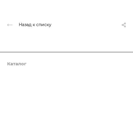
Назад к списку
Каталог
Услуги
Компания
Предложения
Статьи
Реквизиты
Контакты