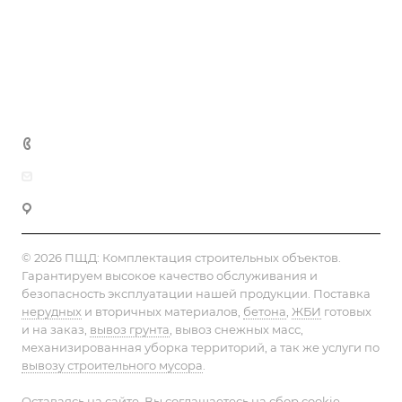
Статьи
Реквизиты
Контакты
+7 (495) 152-75-53
info@pesok-sheben-dostavka.ru
Москва, ул. Вагоноремонтная 10А
© 2026 ПЩД:
Комплектация строительных объектов
.
Гарантируем высокое качество обслуживания и
безопасность эксплуатации нашей продукции. Поставка
нерудных
и вторичных материалов,
бетона
,
ЖБИ
готовых
и на заказ,
вывоз грунта
, вывоз снежных масс,
механизированная уборка территорий, а так же услуги по
вывозу строительного мусора
.
Оставаясь на сайте, Вы соглашаетесь на сбор cookie-