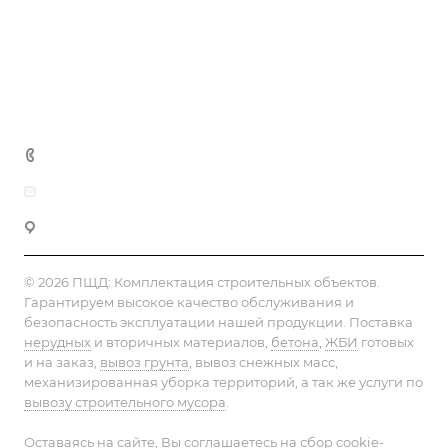
Статьи
Реквизиты
Контакты
+7 (495) 152-75-53
info@pesok-sheben-dostavka.ru
Москва, ул. Вагоноремонтная 10А
© 2026 ПЩД:
Комплектация строительных объектов
.
Гарантируем высокое качество обслуживания и
безопасность эксплуатации нашей продукции. Поставка
нерудных
и вторичных материалов,
бетона
,
ЖБИ
готовых
и на заказ,
вывоз грунта
, вывоз снежных масс,
механизированная уборка территорий, а так же услуги по
вывозу строительного мусора
.
Оставаясь на сайте, Вы соглашаетесь на сбор cookie-