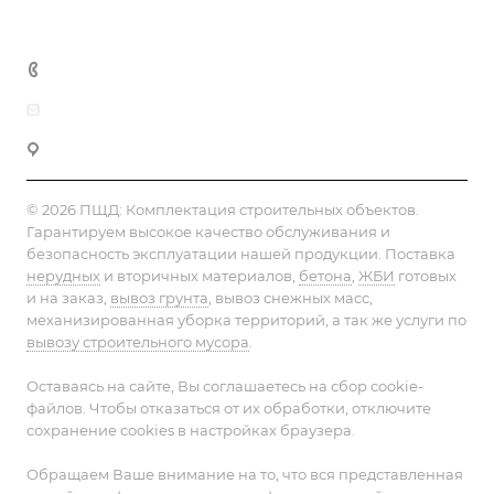
+7 (495) 152-75-53
info@pesok-sheben-dostavka.ru
Москва, ул. Вагоноремонтная 10А
© 2026 ПЩД:
Комплектация строительных объектов
.
Гарантируем высокое качество обслуживания и
безопасность эксплуатации нашей продукции. Поставка
нерудных
и вторичных материалов,
бетона
,
ЖБИ
готовых
и на заказ,
вывоз грунта
, вывоз снежных масс,
механизированная уборка территорий, а так же услуги по
вывозу строительного мусора
.
Оставаясь на сайте, Вы соглашаетесь на сбор cookie-
файлов. Чтобы отказаться от их обработки, отключите
сохранение cookies в настройках браузера.
Обращаем Ваше внимание на то, что вся представленная