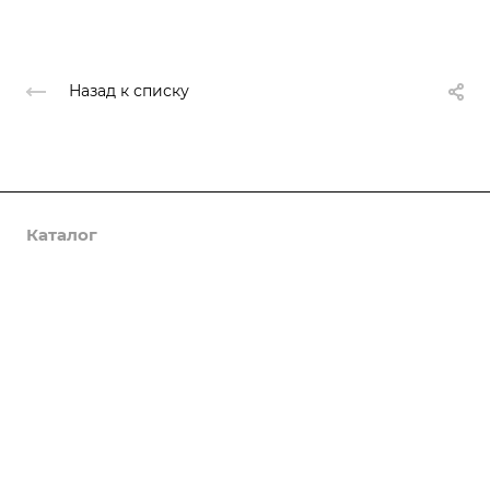
Назад к списку
Каталог
Услуги
Компания
Предложения
Статьи
Реквизиты
Контакты