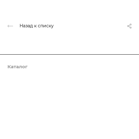
Назад к списку
Каталог
Услуги
Компания
Предложения
Статьи
Реквизиты
Контакты