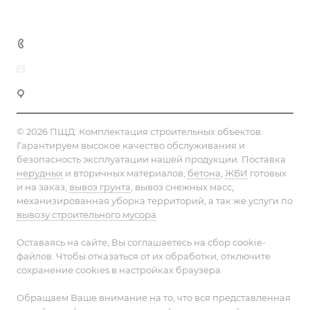
+7 (495) 152-75-53
info@pesok-sheben-dostavka.ru
Москва, ул. Вагоноремонтная 10А
© 2026 ПЩД:
Комплектация строительных объектов
.
Гарантируем высокое качество обслуживания и
безопасность эксплуатации нашей продукции. Поставка
нерудных
и вторичных материалов,
бетона
,
ЖБИ
готовых
и на заказ,
вывоз грунта
, вывоз снежных масс,
механизированная уборка территорий, а так же услуги по
вывозу строительного мусора
.
Оставаясь на сайте, Вы соглашаетесь на сбор cookie-
файлов. Чтобы отказаться от их обработки, отключите
сохранение cookies в настройках браузера.
Обращаем Ваше внимание на то, что вся представленная