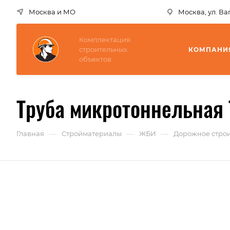
Москва и МО
Москва, ул. В
Комплектация
строительных
КОМПАНИ
объектов
Труба микротоннельная 
—
—
—
Главная
Стройматериалы
ЖБИ
Дорожное строи