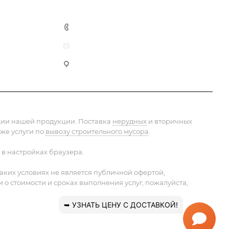
+7 (495) 152-75-53
info@pesok-sheben-dostavka.ru
Москва, ул. Вагоноремонтная 10А
ации нашей продукции. Поставка
нерудных
и вторичных
 же услуги по
вывозу строительного мусора
.
 в настройках браузера.
ких условиях не является публичной офертой,
 стоимости и сроках выполнения услуг, пожалуйста,