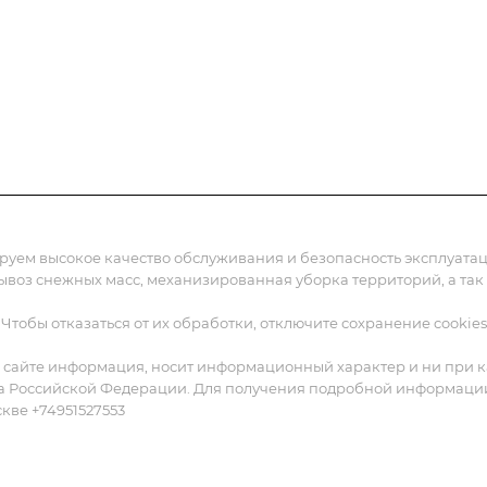
жения
Статьи
Реквизиты
Контакты
ируем высокое качество обслуживания и безопасность эксплуат
вывоз снежных масс, механизированная уборка территорий, а так
 Чтобы отказаться от их обработки, отключите сохранение cookies
 сайте информация, носит информационный характер и ни при ка
а Российской Федерации. Для получения подробной информации о
скве +74951527553