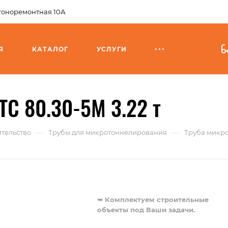
агоноремонтная 10А
Я
КАТАЛОГ
УСЛУГИ
ТС 80.30-5М 3.22 т
—
—
тельство
Трубы для микротоннелирования
Труба микро
➥ Комплектуем строительные
объекты под Ваши задачи.