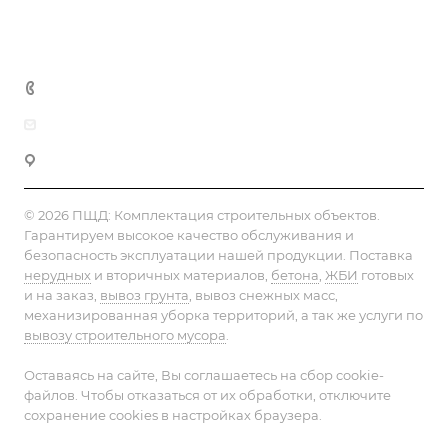
Контакты
+7 (495) 152-75-53
info@pesok-sheben-dostavka.ru
Москва, ул. Вагоноремонтная 10А
© 2026 ПЩД:
Комплектация строительных объектов
.
Гарантируем высокое качество обслуживания и
безопасность эксплуатации нашей продукции. Поставка
нерудных
и вторичных материалов,
бетона
,
ЖБИ
готовых
и на заказ,
вывоз грунта
, вывоз снежных масс,
механизированная уборка территорий, а так же услуги по
вывозу строительного мусора
.
Оставаясь на сайте, Вы соглашаетесь на сбор cookie-
файлов. Чтобы отказаться от их обработки, отключите
сохранение cookies в настройках браузера.