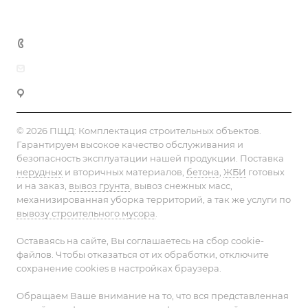
+7 (495) 152-75-53
info@pesok-sheben-dostavka.ru
Москва, ул. Вагоноремонтная 10А
© 2026 ПЩД:
Комплектация строительных объектов
.
Гарантируем высокое качество обслуживания и
безопасность эксплуатации нашей продукции. Поставка
нерудных
и вторичных материалов,
бетона
,
ЖБИ
готовых
и на заказ,
вывоз грунта
, вывоз снежных масс,
механизированная уборка территорий, а так же услуги по
вывозу строительного мусора
.
Оставаясь на сайте, Вы соглашаетесь на сбор cookie-
файлов. Чтобы отказаться от их обработки, отключите
сохранение cookies в настройках браузера.
Обращаем Ваше внимание на то, что вся представленная