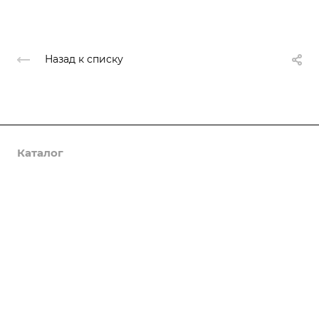
Назад к списку
Каталог
Услуги
Компания
Предложения
Статьи
Реквизиты
Контакты