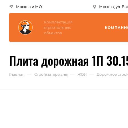
Москва и МО
Москва, ул. В
Комплектация
строительных
КОМПАНИ
объектов
Плита дорожная 1П 30.1
—
—
—
Главная
Стройматериалы
ЖБИ
Дорожное строи