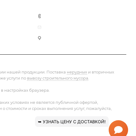
+7 (495) 152-75-53
info@pesok-sheben-dostavka.ru
Москва, ул. Вагоноремонтная 10А
ации нашей продукции. Поставка
нерудных
и вторичных
 же услуги по
вывозу строительного мусора
.
 в настройках браузера.
ких условиях не является публичной офертой,
 стоимости и сроках выполнения услуг, пожалуйста,