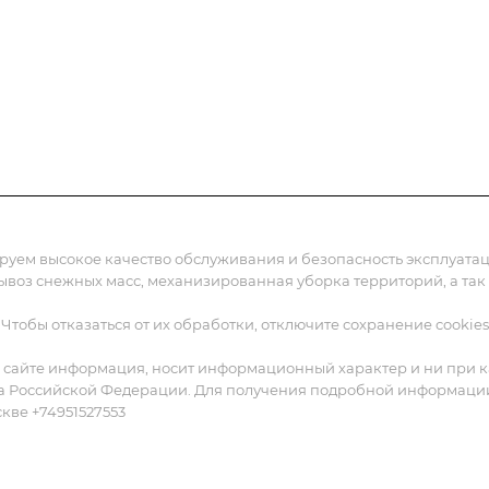
жения
Статьи
Реквизиты
Контакты
ируем высокое качество обслуживания и безопасность эксплуат
вывоз снежных масс, механизированная уборка территорий, а так
 Чтобы отказаться от их обработки, отключите сохранение cookies
 сайте информация, носит информационный характер и ни при ка
а Российской Федерации. Для получения подробной информации о
скве +74951527553