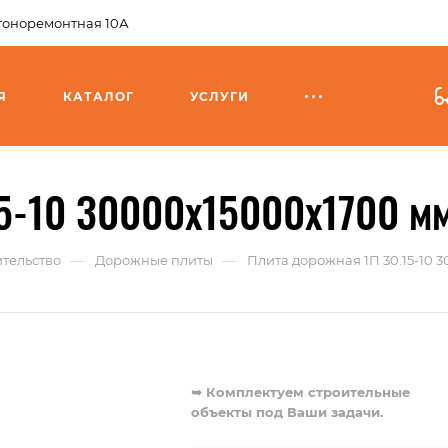
агоноремонтная 10А
Я
КАТАЛОГ
УСЛУГИ
5-10 30000x15000x1700 мм
—
—
тельство
Дорожные плиты
Плита дорожная 1П 30.15-10 3
➥ Комплектуем строительные
объекты под Ваши задачи.