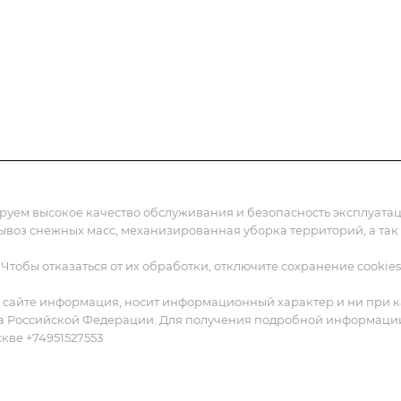
жения
Статьи
Реквизиты
Контакты
ируем высокое качество обслуживания и безопасность эксплуат
вывоз снежных масс, механизированная уборка территорий, а так
 Чтобы отказаться от их обработки, отключите сохранение cookies
 сайте информация, носит информационный характер и ни при ка
а Российской Федерации. Для получения подробной информации о
скве +74951527553