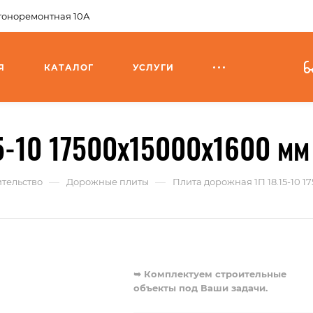
агоноремонтная 10А
Я
КАТАЛОГ
УСЛУГИ
5-10 17500x15000x1600 мм 
—
—
тельство
Дорожные плиты
Плита дорожная 1П 18.15-10 17
➥ Комплектуем строительные
объекты под Ваши задачи.