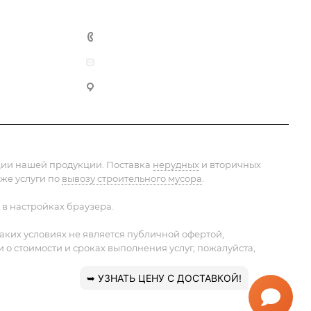
+7 (495) 152-75-53
info@pesok-sheben-dostavka.ru
Москва, ул. Вагоноремонтная 10А
ации нашей продукции. Поставка
нерудных
и вторичных
 же услуги по
вывозу строительного мусора
.
 в настройках браузера.
ких условиях не является публичной офертой,
 стоимости и сроках выполнения услуг, пожалуйста,