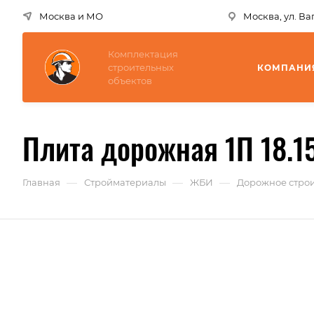
Москва и МО
Москва, ул. В
Комплектация
строительных
КОМПАНИ
объектов
Плита дорожная 1П 18.1
—
—
—
Главная
Стройматериалы
ЖБИ
Дорожное строи