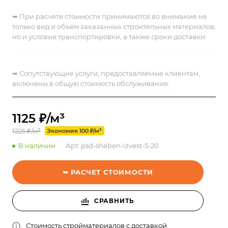
➥ При расчёте стоимости принимаются во внимание не
только вид и объём заказанных строительных материалов,
но и условия транспортировки, а также сроки доставки.
➥
Сопутствующие услуги, предоставляемые клиентам,
включены в общую стоимость обслуживания.
1125 ₽/м³
1225 ₽/м³
Экономия 100 ₽/м³
В наличии
Арт.
psd-sheben-izvest-5-20
➥ РАСЧЕТ СТОИМОСТИ
СРАВНИТЬ
Стоимость стройматериалов с доставкой