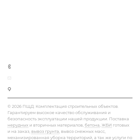
Предложения
Статьи
Реквизиты
Контакты
+7 (495) 152-75-53
info@pesok-sheben-dostavka.ru
Москва, ул. Вагоноремонтная 10А
© 2026 ПЩД:
Комплектация строительных объектов
.
Гарантируем высокое качество обслуживания и
безопасность эксплуатации нашей продукции. Поставка
нерудных
и вторичных материалов,
бетона
,
ЖБИ
готовых
и на заказ,
вывоз грунта
, вывоз снежных масс,
механизированная уборка территорий, а так же услуги по