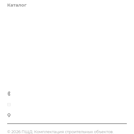
Каталог
Услуги
Компания
Предложения
Статьи
Реквизиты
Контакты
+7 (495) 152-75-53
info@pesok-sheben-dostavka.ru
Москва, ул. Вагоноремонтная 10А
© 2026 ПЩД:
Комплектация строительных объектов
.