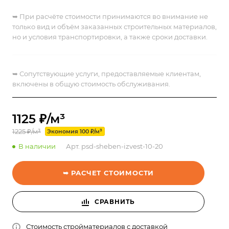
➥ При расчёте стоимости принимаются во внимание не
только вид и объём заказанных строительных материалов,
но и условия транспортировки, а также сроки доставки.
➥
Сопутствующие услуги, предоставляемые клиентам,
включены в общую стоимость обслуживания.
1125 ₽/м³
1225 ₽/м³
Экономия 100 ₽/м³
В наличии
Арт.
psd-sheben-izvest-10-20
➥ РАСЧЕТ СТОИМОСТИ
СРАВНИТЬ
Стоимость стройматериалов с доставкой