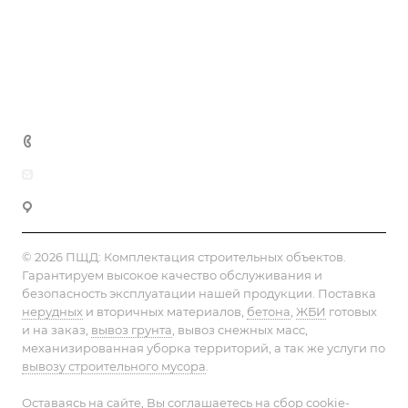
Статьи
Реквизиты
Контакты
+7 (495) 152-75-53
info@pesok-sheben-dostavka.ru
Москва, ул. Вагоноремонтная 10А
© 2026 ПЩД:
Комплектация строительных объектов
.
Гарантируем высокое качество обслуживания и
безопасность эксплуатации нашей продукции. Поставка
нерудных
и вторичных материалов,
бетона
,
ЖБИ
готовых
и на заказ,
вывоз грунта
, вывоз снежных масс,
механизированная уборка территорий, а так же услуги по
вывозу строительного мусора
.
Оставаясь на сайте, Вы соглашаетесь на сбор cookie-